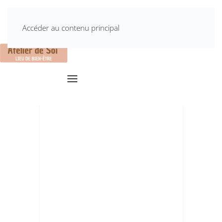
L'
Les
Atelier
Soins
Intervenants
Planning
Accéder au contenu principal
pratiques
de Soi